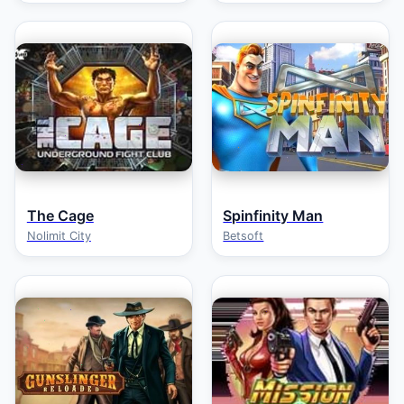
The Cage
Spinfinity Man
Nolimit City
Betsoft