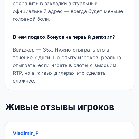
сохранить в закладки актуальный
официальный адрес — всегда будет меньше
головной боли.
В чем подвох бонуса на первый депозит?
Вейджер — 35x. Нужно отыграть его в
течение 7 дней. По опыту игроков, реально
отыграть, если играть в слоты с высоким
RTP, но в живых дилерах это сделать
сложнее.
Живые отзывы игроков
Vladimir_P