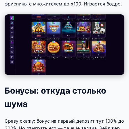
фриспины с множителем до x100. Играется бодро.
Бонусы: откуда столько
шума
Сразу скажу: бонус на первый депозит тут 100% до
300$. Но отыграть его — та ещё задача. Вейджер