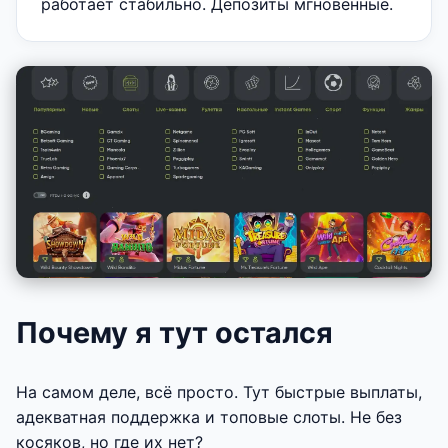
работает стабильно. Депозиты мгновенные.
Почему я тут остался
На самом деле, всё просто. Тут быстрые выплаты,
адекватная поддержка и топовые слоты. Не без
косяков, но где их нет?