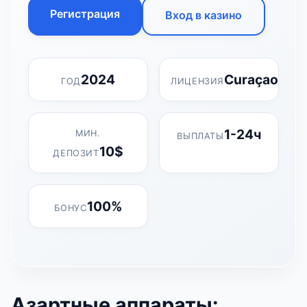
Регистрация
Вход в казино
2024
Curaçao
ГОД
ЛИЦЕНЗИЯ
1-24ч
МИН.
ВЫПЛАТЫ
10$
ДЕПОЗИТ
100%
БОНУС
Азартные аппараты: