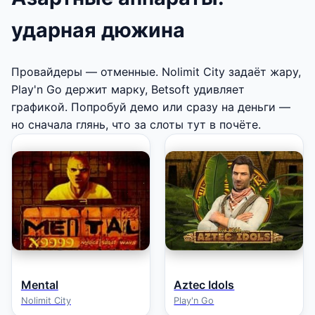
ударная дюжина
Провайдеры — отменные. Nolimit City задаёт жару,
Play'n Go держит марку, Betsoft удивляет
графикой. Попробуй демо или сразу на деньги —
но сначала глянь, что за слоты тут в почёте.
Mental
Aztec Idols
Nolimit City
Play'n Go